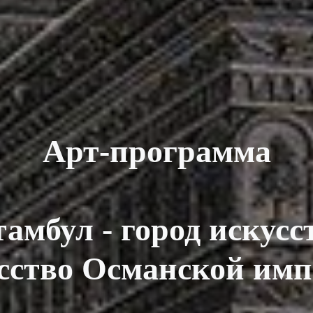
Арт-программа
амбул - город искусс
сство Османской имп