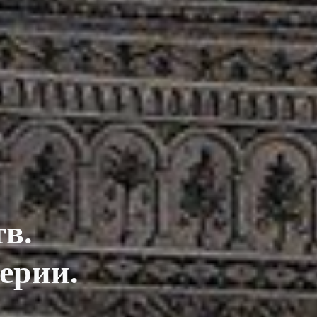
тв.
ерии.