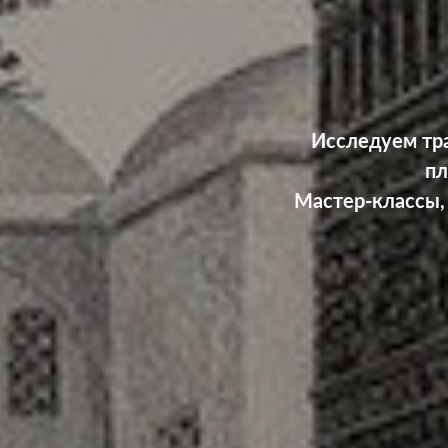
Исследуем тра
пл
Мастер-классы,