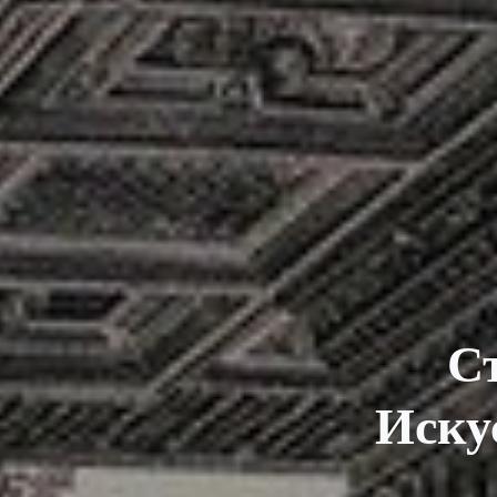
Ст
Иску