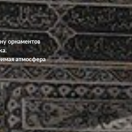
ину орнаментов
ка.
римая атмосфера