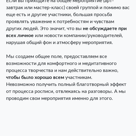
Если вы приходите на общее мероприятие (арт-
завтрак или мастер-класс) своей группой и помимо вас
еще есть и другие участники, большая просьба
проявлять уважение к потребностям и чувствам
других людей. Это значит, что вы
не обсуждаете при
всех личное
или новости компании/руководителей,
нарушая общий фон и атмосферу мероприятия.
Статьи
Мы создаем общее поле, предоставляем все
Арт-завтраки
О проекте
Мастер-классы
возможности для комфортного и медитативного
процесса творчества и нам действительно важно,
чтобы было хорошо всем
участникам.
Наборы для
Творческие туры
Невозможно получить полный благотворный эффект
творчества
на Восток
Подарочные
Экскурсии
от процесса росписи, отвлекаясь на разговоры. А мы
сертификаты
проводим свои мероприятия именно для этого.
Контакты
+7(916)383-70-35
info@vostok-art-design.ru