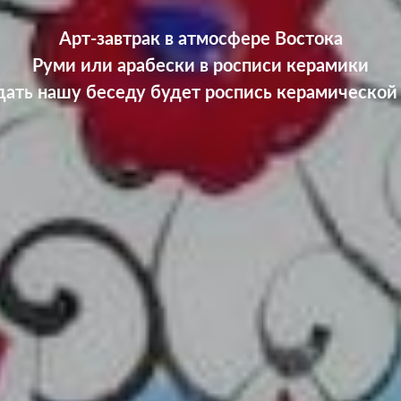
Арт-завтрак в атмосфере Востока
Руми или арабески в росписи керамики
ать нашу беседу будет роспись керамической