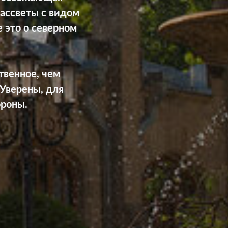
ассветы с видом
 это о северном
твенное, чем
 Уверены, для
ороны.