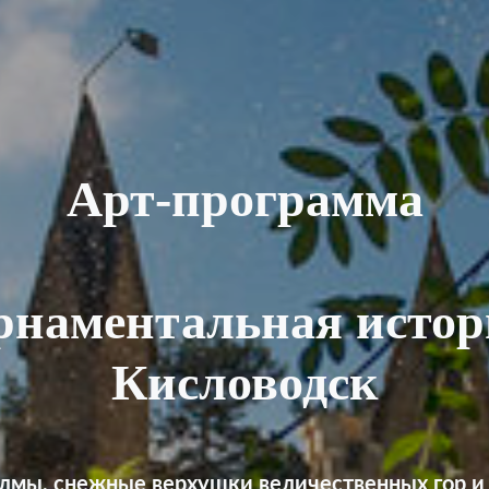
Арт-программа
рнаментальная истор
Кисловодск
лмы, снежные верхушки величественных гор 