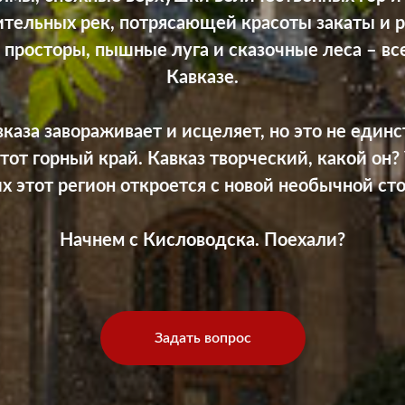
ительных рек, потрясающей красоты закаты и р
 просторы, пышные луга и сказочные леса – все
Кавказе.
каза завораживает и исцеляет, но это не единс
тот горный край. Кавказ творческий, какой он?
х этот регион откроется с новой необычной ст
Начнем с Кисловодска. Поехали?
Задать вопрос