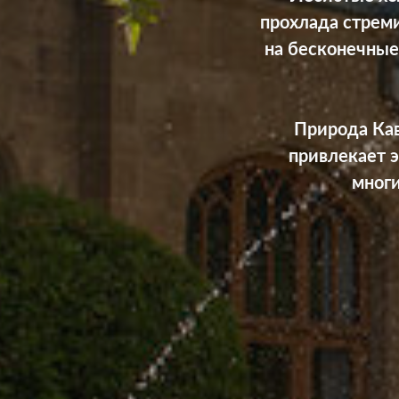
прохлада стрем
на бесконечные
Природа Кав
привлекает э
многи