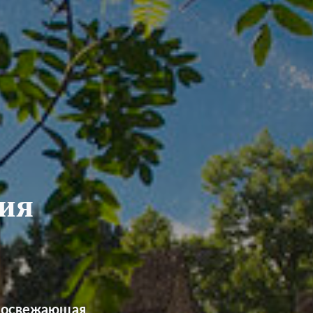
ия
и освежающая